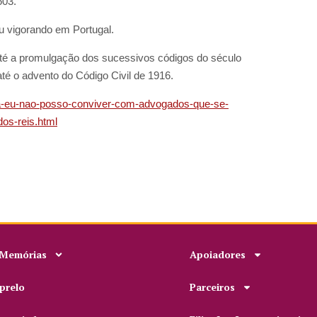
603.
ou vigorando em Portugal.
 até a promulgação dos sucessivos códigos do século
té o advento do Código Civil de 1916.
lva-eu-nao-posso-conviver-com-advogados-que-se-
dos-reis.html
 Memórias
Apoiadores
prelo
Parceiros