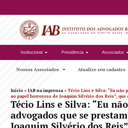
Institucional
Presidência
Associados
Nossos Associados
Atualize seu cadastro
Início
»
IAB na imprensa
»
Técio Lins e Silva: “Eu nã
ao papel horroroso de Joaquim Silvério dos Reis”, que 
Técio Lins e Silva: “Eu nã
advogados que se prestam
Joaquim Silvério dos Reis”