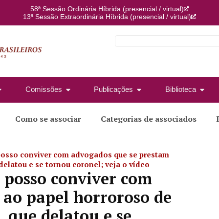
58ª Sessão Ordinária Híbrida (presencial / virtual)
13ª Sessão Extraordinária Híbrida (presencial / virtual)
Comissões
Publicações
Biblioteca
Como se associar
Categorias de associados
o posso conviver com advogados que se prestam
delatou e se tornou coronel; veja o vídeo
o posso conviver com
 ao papel horroroso de
, que delatou e se