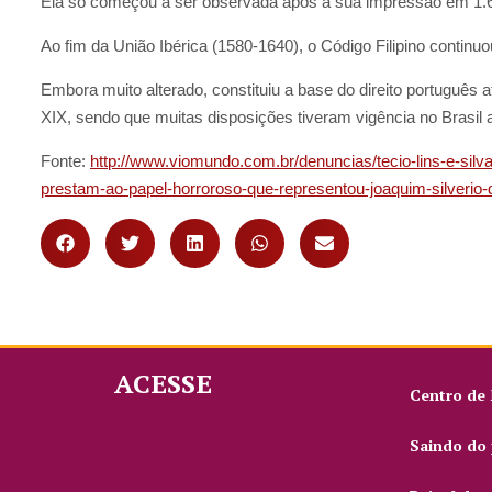
Ela só começou a ser observada após a sua impressão em 1.
Ao fim da União Ibérica (1580-1640), o Código Filipino continu
Embora muito alterado, constituiu a base do direito português
XIX, sendo que muitas disposições tiveram vigência no Brasil a
Fonte:
http://www.viomundo.com.br/denuncias/tecio-lins-e-si
prestam-ao-papel-horroroso-que-representou-joaquim-silverio-
ACESSE
Centro de
Saindo do 