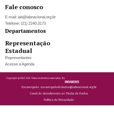
Fale conosco
E-mail: iab@iabnacional.org.br
Telefone: (21) 2240.3173
Departamentos
Representação
Estadual
Representantes
Acesse a Agenda
Copyright ©
2025
IAB.
Todos os direitos reservados. By
Encarregado: encarregadodedados@iabnacional.org.br
Canal de Atendimento ao Titular de Dados
Política de Privacidade