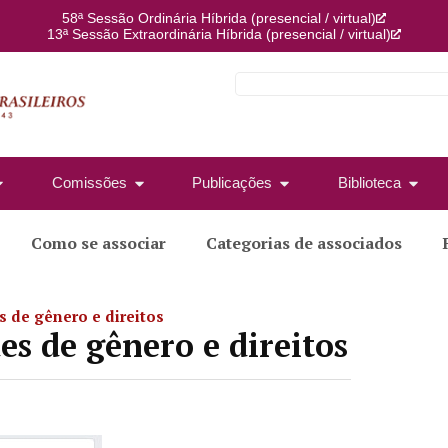
58ª Sessão Ordinária Híbrida (presencial / virtual)
13ª Sessão Extraordinária Híbrida (presencial / virtual)
Comissões
Publicações
Biblioteca
Como se associar
Categorias de associados
 de gênero e direitos
es de gênero e direitos