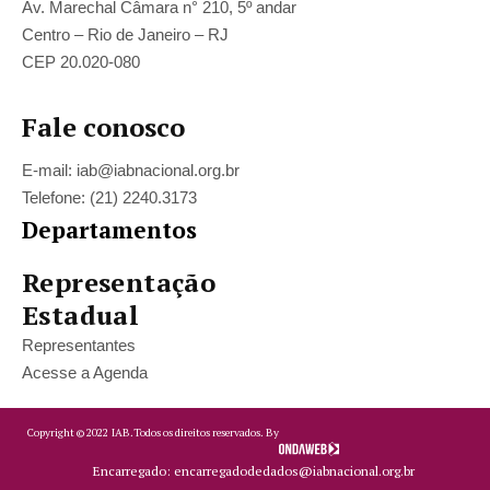
Av. Marechal Câmara n° 210, 5º andar
Centro – Rio de Janeiro – RJ
CEP 20.020-080
Fale conosco
E-mail: iab@iabnacional.org.br
Telefone: (21) 2240.3173
Departamentos
Representação
Estadual
Representantes
Acesse a Agenda
Copyright ©
2022
IAB.
Todos os direitos reservados. By
Encarregado: encarregadodedados@iabnacional.org.br