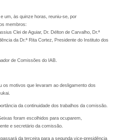
 e um, às quinze horas, reuniu-se, por
s os membros:
ssius Clei de Aguiar, Dr. Délton de Carvalho, Dr.ª
dência da Dr.ª Rita Cortez, Presidente do Instituto dos
denador de Comissões do IAB.
eu os motivos que levaram ao desligamento dos
ukai.
ortância da continuidade dos trabalhos da comissão.
 Seixas foram escolhidos para ocuparem,
dente e secretário da comissão.
 passará da terceira para a segunda vice-presidência