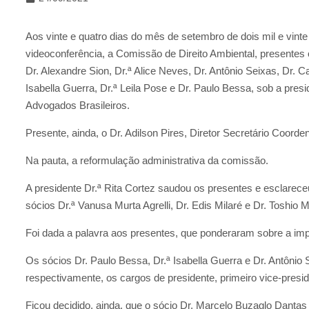
Aos vinte e quatro dias do mês de setembro de dois mil e vinte
videoconferência, a Comissão de Direito Ambiental, presente
Dr. Alexandre Sion, Dr.ª Alice Neves, Dr. Antônio Seixas, Dr. Ca
Isabella Guerra, Dr.ª Leila Pose e Dr. Paulo Bessa, sob a presi
Advogados Brasileiros.
Presente, ainda, o Dr. Adilson Pires, Diretor Secretário Coor
Na pauta, a reformulação administrativa da comissão.
A presidente Dr.ª Rita Cortez saudou os presentes e esclarec
sócios Dr.ª Vanusa Murta Agrelli, Dr. Edis Milaré e Dr. Toshio M
Foi dada a palavra aos presentes, que ponderaram sobre a imp
Os sócios Dr. Paulo Bessa, Dr.ª Isabella Guerra e Dr. Antônio
respectivamente, os cargos de presidente, primeiro vice-presi
Ficou decidido, ainda, que o sócio Dr. Marcelo Buzaglo Dantas