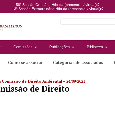
58ª Sessão Ordinária Híbrida (presencial / virtual)
13ª Sessão Extraordinária Híbrida (presencial / virtual)
Comissões
Publicações
Biblioteca
Como se associar
Categorias de associados
Comissão de Direito Ambiental – 24/09/2021
missão de Direito