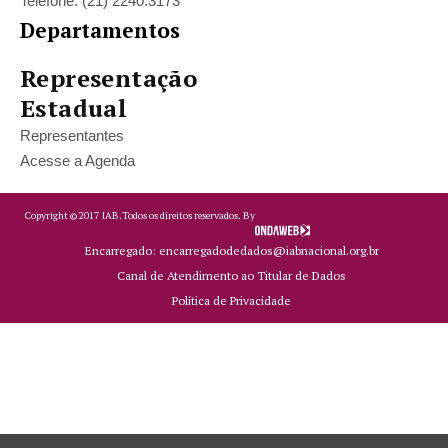
Telefone: (21) 2240.3173
Departamentos
Representação
Estadual
Representantes
Acesse a Agenda
Copyright ©
2017
IAB.
Todos os direitos reservados. By
Encarregado: encarregadodedados@iabnacional.org.br
Canal de Atendimento ao Titular de Dados
Política de Privacidade