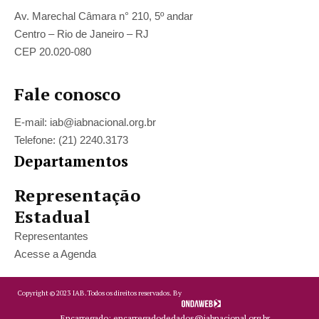
Av. Marechal Câmara n° 210, 5º andar
Centro – Rio de Janeiro – RJ
CEP 20.020-080
Fale conosco
E-mail: iab@iabnacional.org.br
Telefone: (21) 2240.3173
Departamentos
Representação
Estadual
Representantes
Acesse a Agenda
Copyright ©
2023
IAB.
Todos os direitos reservados. By
Encarregado: encarregadodedados@iabnacional.org.br