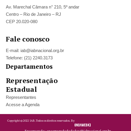
Av. Marechal Câmara n° 210, 5º andar
Centro – Rio de Janeiro – RJ
CEP 20.020-080
Fale conosco
E-mail: iab@iabnacional.org.br
Telefone: (21) 2240.3173
Departamentos
Representação
Estadual
Representantes
Acesse a Agenda
Copyright ©
2022
IAB.
Todos os direitos reservados. By
Encarregado: encarregadodedados@iabnacional.org.br