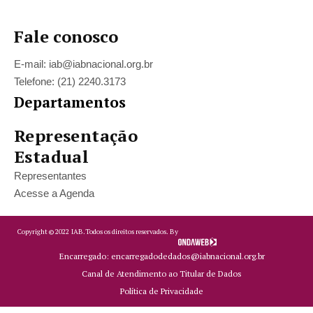
Fale conosco
E-mail: iab@iabnacional.org.br
Telefone: (21) 2240.3173
Departamentos
Representação
Estadual
Representantes
Acesse a Agenda
Copyright ©
2022
IAB.
Todos os direitos reservados. By
Encarregado: encarregadodedados@iabnacional.org.br
Canal de Atendimento ao Titular de Dados
Política de Privacidade