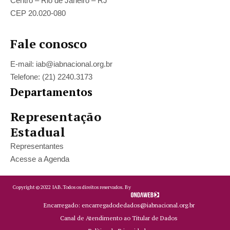
Centro – Rio de Janeiro – RJ
CEP 20.020-080
Fale conosco
E-mail: iab@iabnacional.org.br
Telefone: (21) 2240.3173
Departamentos
Representação
Estadual
Representantes
Acesse a Agenda
Copyright ©
2022
IAB.
Todos os direitos reservados. By
Encarregado: encarregadodedados@iabnacional.org.br
Canal de Atendimento ao Titular de Dados