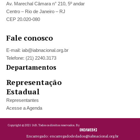
Av. Marechal Câmara n° 210, 5º andar
Centro – Rio de Janeiro – RJ
CEP 20.020-080
Fale conosco
E-mail: iab@iabnacional.org.br
Telefone: (21) 2240.3173
Departamentos
Representação
Estadual
Representantes
Acesse a Agenda
Copyright ©
2021
IAB.
Todos os direitos reservados. By
Encarregado: encarregadodedados@iabnacional.org.br