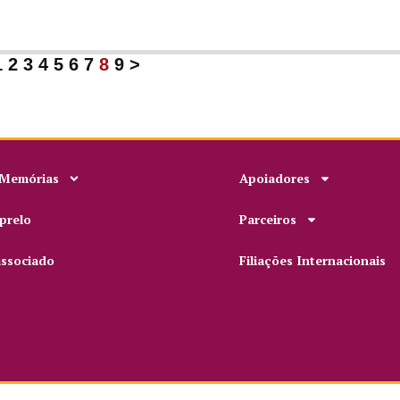
1
2
3
4
5
6
7
8
9
>
 Memórias
Apoiadores
prelo
Parceiros
associado
Filiações Internacionais