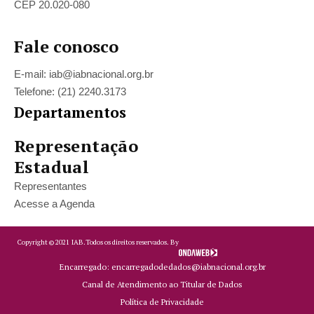
CEP 20.020-080
Fale conosco
E-mail: iab@iabnacional.org.br
Telefone: (21) 2240.3173
Departamentos
Representação
Estadual
Representantes
Acesse a Agenda
Copyright ©
2021
IAB.
Todos os direitos reservados. By
Encarregado: encarregadodedados@iabnacional.org.br
Canal de Atendimento ao Titular de Dados
Política de Privacidade