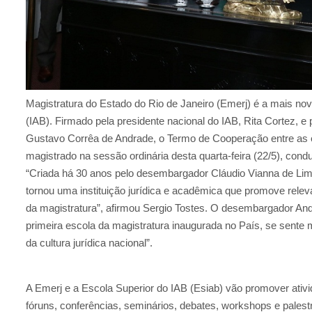
Magistratura do Estado do Rio de Janeiro (Emerj) é a mais nova
(IAB). Firmado pela presidente nacional do IAB, Rita Cortez, e
Gustavo Corrêa de Andrade, o Termo de Cooperação entre as e
magistrado na sessão ordinária desta quarta-feira (22/5), condu
“Criada há 30 anos pelo desembargador Cláudio Vianna de Lima, 
tornou uma instituição jurídica e acadêmica que promove rele
da magistratura”, afirmou Sergio Tostes. O desembargador An
primeira escola da magistratura inaugurada no País, se sente
da cultura jurídica nacional”.
A Emerj e a Escola Superior do IAB (Esiab) vão promover ativ
fóruns, conferências, seminários, debates, workshops e pale