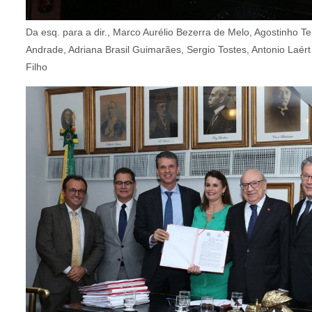
Da esq. para a dir., Marco Aurélio Bezerra de Melo, Agostinho T
Andrade, Adriana Brasil Guimarães, Sergio Tostes, Antonio Laért
Filho