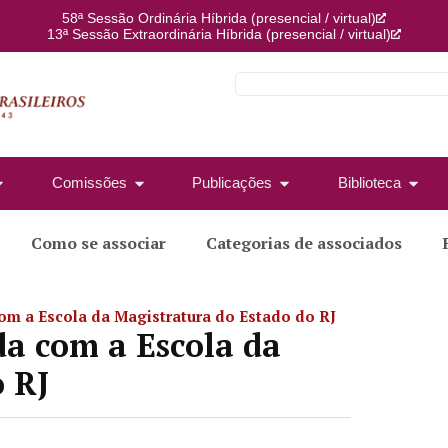
58ª Sessão Ordinária Híbrida (presencial / virtual)
13ª Sessão Extraordinária Híbrida (presencial / virtual)
Comissões
Publicações
Biblioteca
Como se associar
Categorias de associados
om a Escola da Magistratura do Estado do RJ
da com a Escola da
 RJ