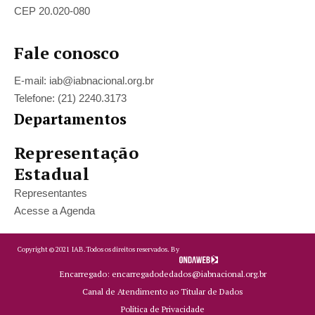
CEP 20.020-080
Fale conosco
E-mail: iab@iabnacional.org.br
Telefone: (21) 2240.3173
Departamentos
Representação
Estadual
Representantes
Acesse a Agenda
Copyright ©
2021
IAB.
Todos os direitos reservados. By
Encarregado: encarregadodedados@iabnacional.org.br
Canal de Atendimento ao Titular de Dados
Política de Privacidade