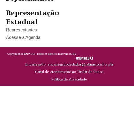
Representação
Estadual
Representantes
Acesse a Agenda
Copyright ©
2019
IAB.
Todos os direitos reservados. By
Encarregado: encarregadodedados@iabnacional.org.br
Canal de Atendimento ao Titular de Dados
Política de Privacidade