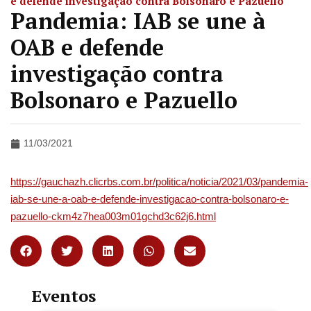
e defende investigação contra Bolsonaro e Pazuello
Pandemia: IAB se une à
OAB e defende
investigação contra
Bolsonaro e Pazuello
11/03/2021
https://gauchazh.clicrbs.com.br/politica/noticia/2021/03/pandemia-
iab-se-une-a-oab-e-defende-investigacao-contra-bolsonaro-e-
pazuello-ckm4z7hea003m01gchd3c62j6.html
Eventos