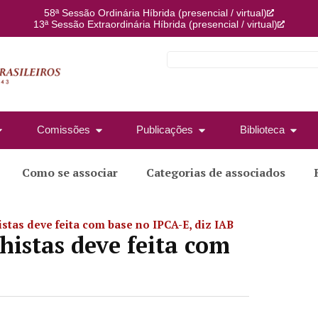
58ª Sessão Ordinária Híbrida (presencial / virtual)
13ª Sessão Extraordinária Híbrida (presencial / virtual)
Comissões
Publicações
Biblioteca
Como se associar
Categorias de associados
istas deve feita com base no IPCA-E, diz IAB
histas deve feita com