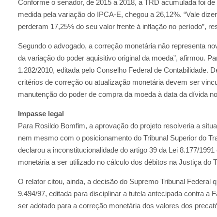
Conforme o senador, de 2015 a 2018, a TRD acumulada foi de 4
medida pela variação do IPCA-E, chegou a 26,12%. “Vale dizer 
perderam 17,25% do seu valor frente à inflação no período”, r
Segundo o advogado, a correção monetária não representa nova
da variação do poder aquisitivo original da moeda”, afirmou. P
1.282/2010, editada pelo Conselho Federal de Contabilidade.
critérios de correção ou atualização monetária devem ser vin
manutenção do poder de compra da moeda à data da dívida n
Impasse legal
Para Rosildo Bomfim, a aprovação do projeto resolveria a situ
nem mesmo com o posicionamento do Tribunal Superior do Tra
declarou a inconstitucionalidade do artigo 39 da Lei 8.177/1991
monetária a ser utilizado no cálculo dos débitos na Justiça do 
O relator citou, ainda, a decisão do Supremo Tribunal Federal qu
9.494/97, editada para disciplinar a tutela antecipada contra 
ser adotado para a correção monetária dos valores dos precató