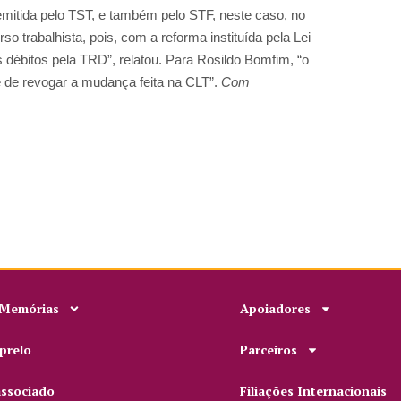
mitida pelo TST, e também pelo STF, neste caso, no
o trabalhista, pois, com a reforma instituída pela Lei
s débitos pela TRD”, relatou. Para Rosildo Bomfim, “o
de de revogar a mudança feita na CLT”.
Com
 Memórias
Apoiadores
prelo
Parceiros
associado
Filiações Internacionais