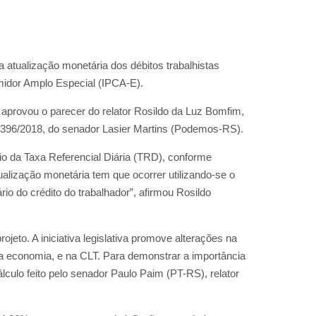
a atualização monetária dos débitos trabalhistas
midor Amplo Especial (IPCA-E).
AB aprovou o parecer do relator Rosildo da Luz Bomfim,
ei 396/2018, do senador Lasier Martins (Podemos-RS).
io da Taxa Referencial Diária (TRD), conforme
tualização monetária tem que ocorrer utilizando-se o
rio do crédito do trabalhador”, afirmou Rosildo
rojeto. A iniciativa legislativa promove alterações na
a economia, e na CLT. Para demonstrar a importância
culo feito pelo senador Paulo Paim (PT-RS), relator