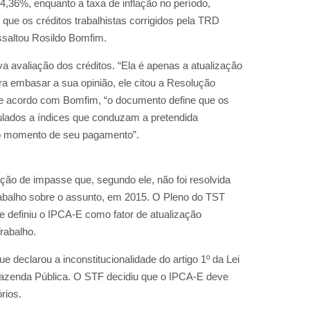
,36%, enquanto a taxa de inflação no período,
que os créditos trabalhistas corrigidos pela TRD
essaltou Rosildo Bomfim.
 avaliação dos créditos. “Ela é apenas a atualização
ara embasar a sua opinião, ele citou a Resolução
 De acordo com Bomfim, “o documento define que os
culados a índices que conduzam a pretendida
o momento de seu pagamento”.
ação de impasse que, segundo ele, não foi resolvida
balho sobre o assunto, em 2015. O Pleno do TST
 e definiu o IPCA-E como fator de atualização
Trabalho.
e declarou a inconstitucionalidade do artigo 1º da Lei
a Fazenda Pública. O STF decidiu que o IPCA-E deve
rios.