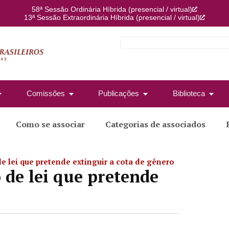
58ª Sessão Ordinária Híbrida (presencial / virtual)
13ª Sessão Extraordinária Híbrida (presencial / virtual)
Comissões
Publicações
Biblioteca
Como se associar
Categorias de associados
de lei que pretende extinguir a cota de gênero
 de lei que pretende