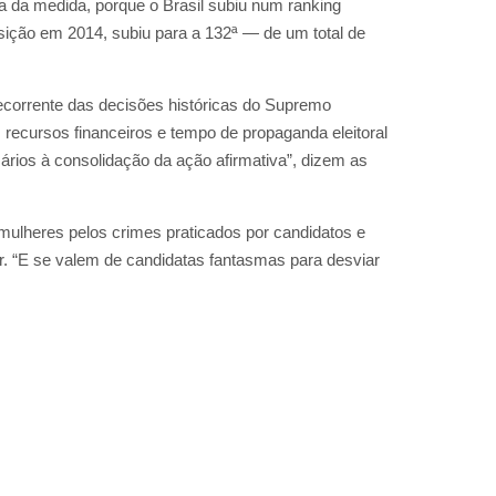
ia da medida, porque o Brasil subiu num ranking
sição em 2014, subiu para a 132ª — de um total de
 decorrente das decisões históricas do Supremo
am recursos financeiros e tempo de propaganda eleitoral
rios à consolidação da ação afirmativa”, dizem as
mulheres pelos crimes praticados por candidatos e
der. “E se valem de candidatas fantasmas para desviar