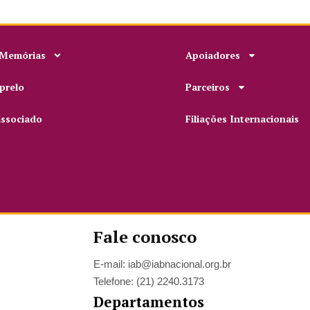
 Memórias
Apoiadores
prelo
Parceiros
associado
Filiações Internacionais
Fale conosco
E-mail: iab@iabnacional.org.br
Telefone: (21) 2240.3173
Departamentos