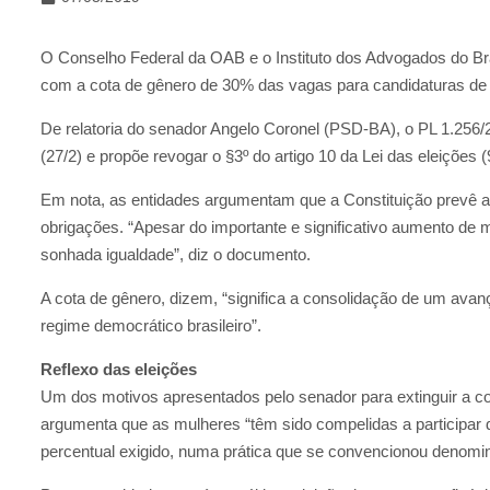
O Conselho Federal da OAB e o Instituto dos Advogados do Bra
com a cota de gênero de 30% das vagas para candidaturas de
De relatoria do senador Angelo Coronel (PSD-BA), o PL 1.256/20
(27/2) e propõe revogar o §3º do artigo 10 da Lei das eleições (
Em nota, as entidades argumentam que a Constituição prevê a
obrigações. “Apesar do importante e significativo aumento de
sonhada igualdade”, diz o documento.
A cota de gênero, dizem, “significa a consolidação de um avanç
regime democrático brasileiro”.
Reflexo das eleições
Um dos motivos apresentados pelo senador para extinguir a co
argumenta que as mulheres “têm sido compelidas a participar 
percentual exigido, numa prática que se convencionou denomina