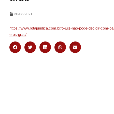
30/08/2021
https://www.rotajuridica.com.br/o-juiz-nao-pode-decidir-com-b
eros-grau/