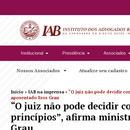
Institucional
Presidência
Associados
Nossos Associados
Atualize seu cadastro
Início
»
IAB na imprensa
»
“O juiz não pode decidir co
aposentado Eros Grau
“O juiz não pode decidir c
princípios”, afirma minis
Grau