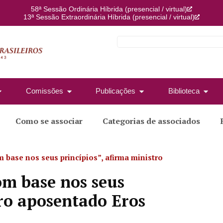
58ª Sessão Ordinária Híbrida (presencial / virtual)
13ª Sessão Extraordinária Híbrida (presencial / virtual)
Comissões
Publicações
Biblioteca
Como se associar
Categorias de associados
m base nos seus princípios”, afirma ministro
om base nos seus
tro aposentado Eros