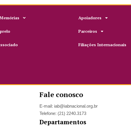
 Memórias
Apoiadores
prelo
Parceiros
associado
Filiações Internacionais
Fale conosco
E-mail: iab@iabnacional.org.br
Telefone: (21) 2240.3173
Departamentos