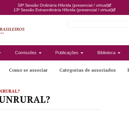
58ª Sessão Ordinária Híbrida (presencial / virtual)
13ª Sessão Extraordinária Híbrida (presencial / virtual)
Comissões
Publicações
Biblioteca
Como se associar
Categorias de associados
FUNRURAL?
 FUNRURAL?