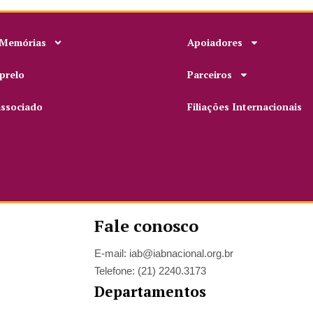
 Memórias
Apoiadores
prelo
Parceiros
associado
Filiações Internacionais
Fale conosco
E-mail: iab@iabnacional.org.br
Telefone: (21) 2240.3173
Departamentos