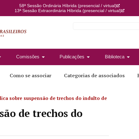
58ª Sessão Ordinária Híbrida (presencial / virtual)
13ª Sessão Extraordinária Híbrida (presencial / virtual)
Comissões
Publicações
Biblioteca
Como se associar
Categorias de associados
lica sobre suspensão de trechos do indulto de
são de trechos do