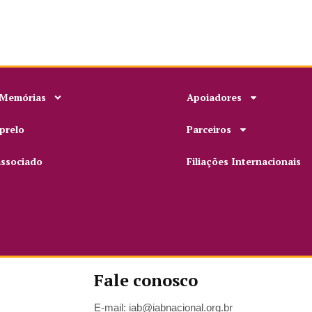
 Memórias
Apoiadores
prelo
Parceiros
associado
Filiações Internacionais
Fale conosco
E-mail: iab@iabnacional.org.br