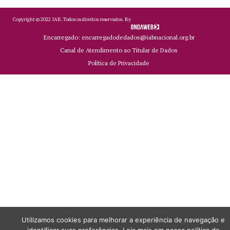
Copyright ©
2022
IAB.
Todos os direitos reservados. By
Encarregado: encarregadodedados@iabnacional.org.br
Canal de Atendimento ao Titular de Dados
Política de Privacidade
Utilizamos cookies para melhorar a experiência de navegação e