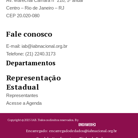
Av. Marechal Câmara n° 210, 5º andar
Centro – Rio de Janeiro – RJ
CEP 20.020-080
Fale conosco
E-mail: iab@iabnacional.org.br
Telefone: (21) 2240.3173
Departamentos
Representação
Estadual
Representantes
Acesse a Agenda
Copyright ©
2025
IAB.
Todos os direitos reservados. By
Encarregado: encarregadodedados@iabnacional.org.br