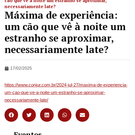
cão que vê à noite um estranho se aproximar,
necessariamente late?
Máxima de experiência:
um cão que vê à noite um
estranho se aproximar,
necessariamente late?
17/02/2025
https://www.conjur.com.br/2024-jul-27/maxima-de-experiencia-
um-cao-que-ve-a-noite-um-estranho-se-aproximar-
necessariamente-late/
Eventos