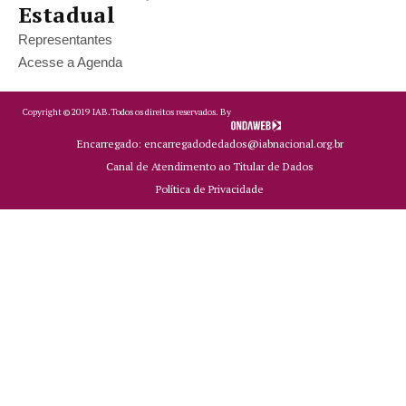
Estadual
Representantes
Acesse a Agenda
Copyright ©
2019
IAB.
Todos os direitos reservados. By
Encarregado: encarregadodedados@iabnacional.org.br
Canal de Atendimento ao Titular de Dados
Política de Privacidade