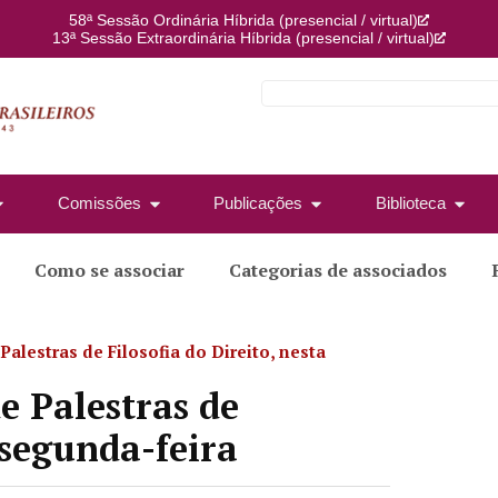
58ª Sessão Ordinária Híbrida (presencial / virtual)
13ª Sessão Extraordinária Híbrida (presencial / virtual)
Comissões
Publicações
Biblioteca
Como se associar
Categorias de associados
alestras de Filosofia do Direito, nesta
e Palestras de
a segunda-feira