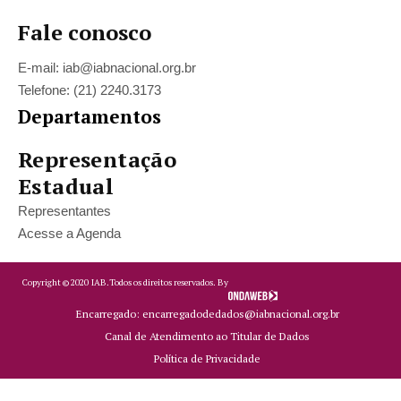
Fale conosco
E-mail: iab@iabnacional.org.br
Telefone: (21) 2240.3173
Departamentos
Representação
Estadual
Representantes
Acesse a Agenda
Copyright ©
2020
IAB.
Todos os direitos reservados. By
Encarregado: encarregadodedados@iabnacional.org.br
Canal de Atendimento ao Titular de Dados
Política de Privacidade