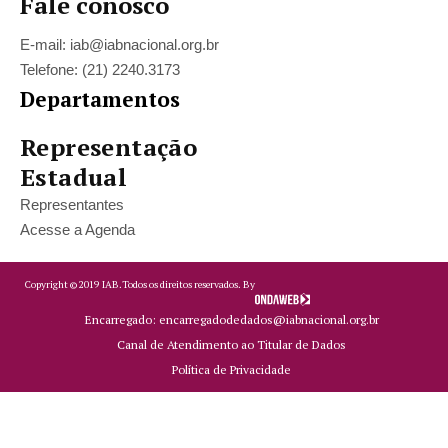
Fale conosco
E-mail: iab@iabnacional.org.br
Telefone: (21) 2240.3173
Departamentos
Representação
Estadual
Representantes
Acesse a Agenda
Copyright ©
2019
IAB.
Todos os direitos reservados. By
Encarregado: encarregadodedados@iabnacional.org.br
Canal de Atendimento ao Titular de Dados
Política de Privacidade