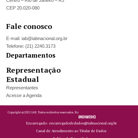
Centro – Rio de Janeiro – RJ
CEP 20.020-080
Fale conosco
E-mail: iab@iabnacional.org.br
Telefone: (21) 2240.3173
Departamentos
Representação
Estadual
Representantes
Acesse a Agenda
Copyright ©
2025
IAB.
Todos os direitos reservados. By
Encarregado: encarregadodedados@iabnacional.org.br
Canal de Atendimento ao Titular de Dados