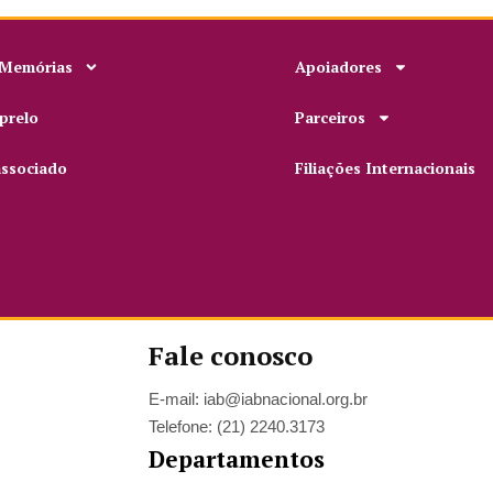
 Memórias
Apoiadores
prelo
Parceiros
associado
Filiações Internacionais
Fale conosco
E-mail: iab@iabnacional.org.br
Telefone: (21) 2240.3173
Departamentos