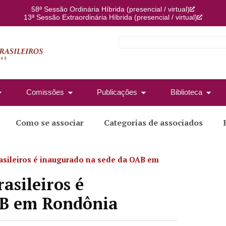
58ª Sessão Ordinária Híbrida (presencial / virtual)
13ª Sessão Extraordinária Híbrida (presencial / virtual)
Comissões
Publicações
Biblioteca
Como se associar
Categorias de associados
asileiros é inaugurado na sede da OAB em
asileiros é
AB em Rondônia