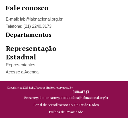
Fale conosco
E-mail: iab@iabnacional.org.br
Telefone: (21) 2240.3173
Departamentos
Representação
Estadual
Representantes
Acesse a Agenda
Copyright ©
2023
IAB.
Todos os direitos reservados. By
Encarregado: encarregadodedados@iabnacional.org.br
Canal de Atendimento ao Titular de Dados
Política de Privacidade