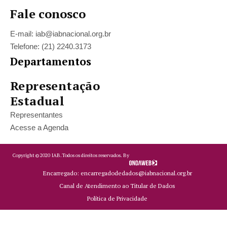
Fale conosco
E-mail: iab@iabnacional.org.br
Telefone: (21) 2240.3173
Departamentos
Representação
Estadual
Representantes
Acesse a Agenda
Copyright ©
2020
IAB.
Todos os direitos reservados. By
Encarregado: encarregadodedados@iabnacional.org.br
Canal de Atendimento ao Titular de Dados
Política de Privacidade