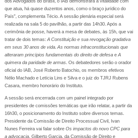
dos Advogados do Brasil, o IAB demonstrará a vitalidade com
que atua, há quase duzentos anos, como o braço jurídico do
País”, complementa Técio. A sessão plenária especial será
realizada na sala 5 do pavilhão, a partir das 14h30. Após a
cerimônia de posse, haverá a mesa de debates, às 15h, que vai
tratar de dois temas:
A Constituição e sua revogação gradativa
em seus 30 anos de vida. As normas infraconstitucionais que
alteraram princípios fundamentais do direito de defesa
e
A
quimera da paridade de armas
. Os debatedores serão o orador
oficial do IAB, José Roberto Batochio, os membros efetivos
Nélio Machado e Letícia Lins e Silva e o juiz do TJRJ Rubens
Casara, membro honorário do Instituto.
A sessão será encerrada com um painel integrado por
presidentes de comissões temáticas que irão relatar, a partir da
16h30, o posicionamento do Instituto sobre diversos temas.
Presidente da Comissão de Direito Processual Civil, Ivan
Nunes Ferreira vai falar sobre
Os impactos do novo CPC para
a advocacia
. Gilberto Garcia, da Comissão de Direito e