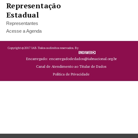
Representação
Estadual
Representantes
Acesse a Agenda
Copyright ©
2017
IAB.
Todos os direitos reservados. By
Encarregado: encarregadodedados@iabnacional.org.br
Canal de Atendimento ao Titular de Dados
Política de Privacidade