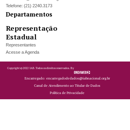
Telefone: (21) 2240.3173
Departamentos
Representação
Estadual
Representantes
Acesse a Agenda
Copyright ©
2022
IAB.
Todos os direitos reservados. By
Encarregado: encarregadodedados@iabnacional.org.br
Canal de Atendimento ao Titular de Dados
Política de Privacidade