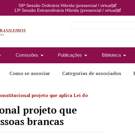
58ª Sessão Ordinária Híbrida (presencial / virtual)
13ª Sessão Extraordinária Híbrida (presencial / virtual)
Comissões
Publicações
Biblioteca
Como se associar
Categorias de associados
onstitucional projeto que aplica Lei do
ional projeto que
essoas brancas