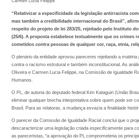
Carmen Lucia Felippe
“Relativizar a especificidade da legislação antirracista co
mas também a credibilidade internacional do Brasil”, afir
respeito do projeto de lei 283/25, rejeitado pelo Instituto 
(25/6). A proposta estabelece textualmente que os crimes r
cometidos contra pessoas de qualquer cor, raça, etnia, rel
O plenário da entidade aprovou pareceres rejeitando a matéria 
contra o racismo estrutural e também inconstitucional. As anál
Oliveira e Carmen Lucia Felippe, na Comissão de Igualdade Ra
Humanos.
O PL, de autoria do deputado federal Kim Kataguiri (União Bras
eliminar qualquer brecha interpretativa sobre quem pode ser c
Brasil. Para as relatoras, a mudança esvazia a finalidade histó
O parecer da Comissão de Igualdade Racial conclui que o projet
descaracterizar uma legislação criada especificamente para 
as pareceristas, “a aprovação do PL comprometeria os princípi