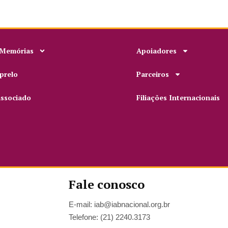
 Memórias
Apoiadores
prelo
Parceiros
associado
Filiações Internacionais
Fale conosco
E-mail: iab@iabnacional.org.br
Telefone: (21) 2240.3173