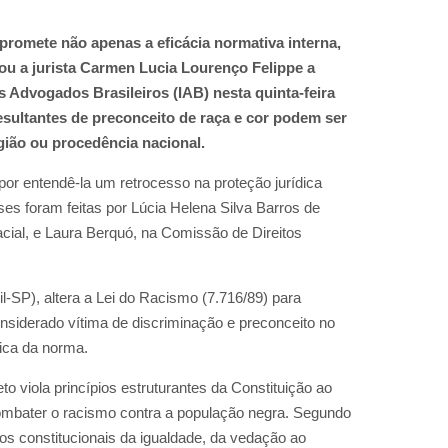
mpromete não apenas a eficácia normativa interna,
mou a jurista Carmen Lucia Lourenço Felippe a
dos Advogados Brasileiros (IAB) nesta quinta-feira
esultantes de preconceito de raça e cor podem ser
igião ou procedência nacional.
por entendê-la um retrocesso na proteção jurídica
ises foram feitas por Lúcia Helena Silva Barros de
cial, e Laura Berquó, na Comissão de Direitos
il-SP), altera a Lei do Racismo (7.716/89) para
onsiderado vítima de discriminação e preconceito no
rica da norma.
o viola princípios estruturantes da Constituição ao
combater o racismo contra a população negra. Segundo
os constitucionais da igualdade, da vedação ao