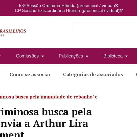
58ª Sessão Ordinária Híbrida (presencial / virtual)
13ª Sessão Extraordinária Híbrida (presencial / virtual)
Comissões
Publicações
Biblioteca
Como se associar
Categorias de associados
iminosa busca pela imunidade de rebanho’ e
criminosa busca pela
nvia a Arthur Lira
hment