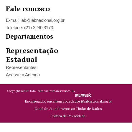
Fale conosco
E-mail: iab@iabnacional.org.br
Telefone: (21) 2240.3173
Departamentos
Representação
Estadual
Representantes
Acesse a Agenda
Copyright ©
2022
IAB.
Todos os direitos reservados. By
Encarregado: encarregadodedados@iabnacional.org.br
Canal de Atendimento ao Titular de Dados
Política de Privacidade