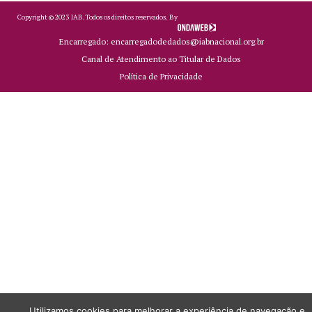
Copyright ©
2023
IAB.
Todos os direitos reservados. By
Encarregado: encarregadodedados@iabnacional.org.br
Canal de Atendimento ao Titular de Dados
Política de Privacidade
Utilizamos cookies para melhorar a experiência de navegação e