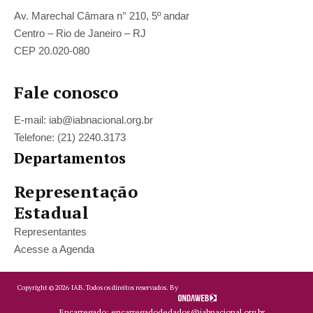
Av. Marechal Câmara n° 210, 5º andar
Centro – Rio de Janeiro – RJ
CEP 20.020-080
Fale conosco
E-mail: iab@iabnacional.org.br
Telefone: (21) 2240.3173
Departamentos
Representação
Estadual
Representantes
Acesse a Agenda
Copyright ©
2026
IAB.
Todos os direitos reservados. By
Encarregado: encarregadodedados@iabnacional.org.br