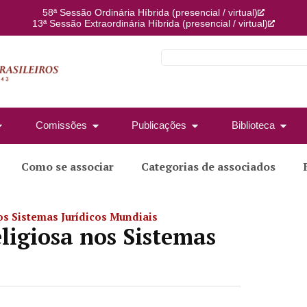
58ª Sessão Ordinária Híbrida (presencial / virtual)
13ª Sessão Extraordinária Híbrida (presencial / virtual)
Comissões
Publicações
Biblioteca
Como se associar
Categorias de associados
os Sistemas Jurídicos Mundiais
ligiosa nos Sistemas