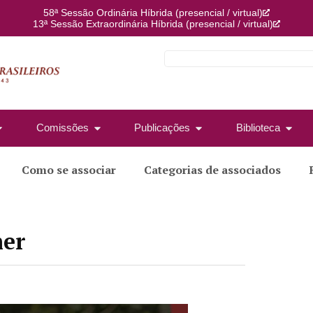
58ª Sessão Ordinária Híbrida (presencial / virtual)
13ª Sessão Extraordinária Híbrida (presencial / virtual)
Comissões
Publicações
Biblioteca
Como se associar
Categorias de associados
her