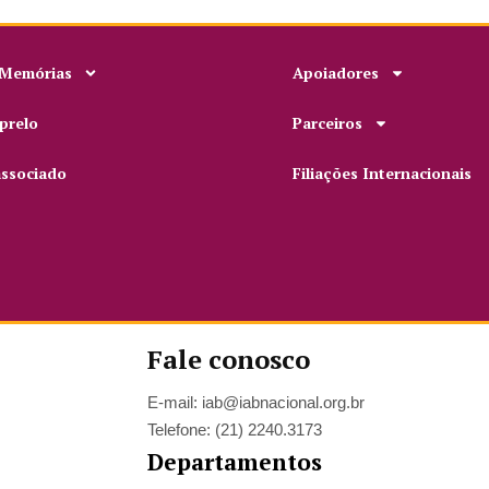
 Memórias
Apoiadores
prelo
Parceiros
associado
Filiações Internacionais
Fale conosco
E-mail: iab@iabnacional.org.br
Telefone: (21) 2240.3173
Departamentos