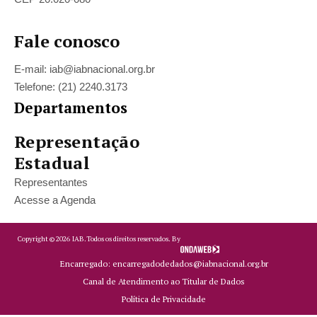
Fale conosco
E-mail: iab@iabnacional.org.br
Telefone: (21) 2240.3173
Departamentos
Representação
Estadual
Representantes
Acesse a Agenda
Copyright ©
2026
IAB.
Todos os direitos reservados. By
Encarregado: encarregadodedados@iabnacional.org.br
Canal de Atendimento ao Titular de Dados
Política de Privacidade