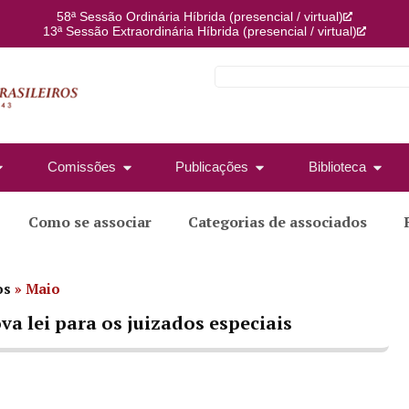
58ª Sessão Ordinária Híbrida (presencial / virtual)
13ª Sessão Extraordinária Híbrida (presencial / virtual)
Comissões
Publicações
Biblioteca
Como se associar
Categorias de associados
os
»
Maio
va lei para os juizados especiais