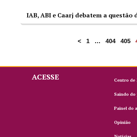
IAB, ABI e Caarj debatem a questão d
<
1
…
404
405
ACESSE
Centro de
Saindo do 
Painel do 
Opinião
Notícias