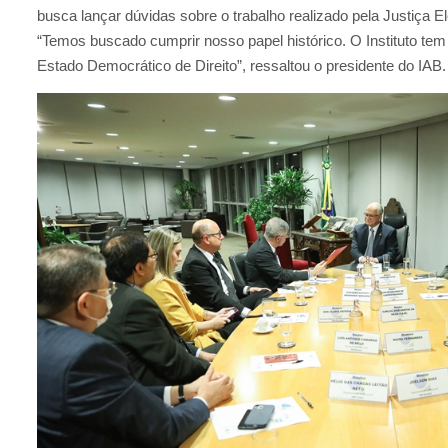
busca lançar dúvidas sobre o trabalho realizado pela Justiça El
“Temos buscado cumprir nosso papel histórico. O Instituto te
Estado Democrático de Direito”, ressaltou o presidente do IAB