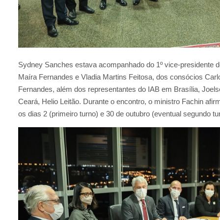
Sydney Sanches estava acompanhado do 1º vice-presidente d
Maíra Fernandes e Vladia Martins Feitosa, dos consócios Carl
Fernandes, além dos representantes do IAB em Brasília, Joels
Ceará, Helio Leitão. Durante o encontro, o ministro Fachin af
os dias 2 (primeiro turno) e 30 de outubro (eventual segundo tur