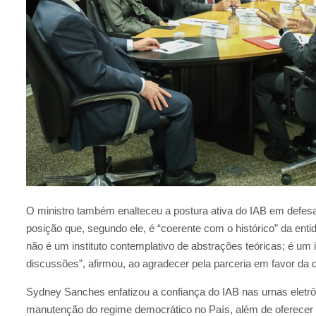
O ministro também enalteceu a postura ativa do IAB em defes
posição que, segundo ele, é “coerente com o histórico” da enti
não é um instituto contemplativo de abstrações teóricas; é um i
discussões”, afirmou, ao agradecer pela parceria em favor da 
Sydney Sanches enfatizou a confiança do IAB nas urnas eletrô
manutenção do regime democrático no País, além de oferecer o 