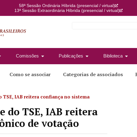
58ª Sessão Ordinária Híbrida (presencial / virtual)
13ª Sessão Extraordinária Híbrida (presencial / virtual)
Comissões
Publicações
Biblioteca
Como se associar
Categorias de associados
 TSE, IAB reitera confiança no sistema
 do TSE, IAB reitera
rônico de votação