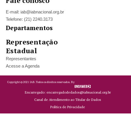
Fale conosco
E-mail: iab@iabnacional.org.br
Telefone: (21) 2240.3173
Departamentos
Representação
Estadual
Representantes
Acesse a Agenda
Copyright ©
2021
IAB.
Todos os direitos reservados. By
Encarregado: encarregadodedados@iabnacional.org.br
Canal de Atendimento ao Titular de Dados
Política de Privacidade