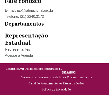
Fale conosco
E-mail: iab@iabnacional.org.br
Telefone: (21) 2240.3173
Departamentos
Representação
Estadual
Representantes
Acesse a Agenda
Copyright ©
2021
IAB.
Todos os direitos reservados. By
Encarregado: encarregadodedados@iabnacional.org.br
Canal de Atendimento ao Titular de Dados
Política de Privacidade