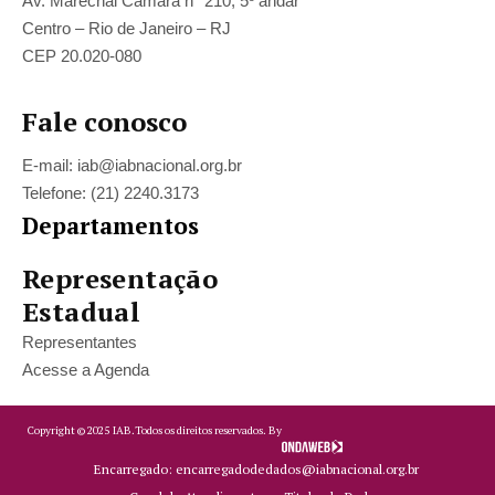
Av. Marechal Câmara n° 210, 5º andar
Centro – Rio de Janeiro – RJ
CEP 20.020-080
Fale conosco
E-mail: iab@iabnacional.org.br
Telefone: (21) 2240.3173
Departamentos
Representação
Estadual
Representantes
Acesse a Agenda
Copyright ©
2025
IAB.
Todos os direitos reservados. By
Encarregado: encarregadodedados@iabnacional.org.br