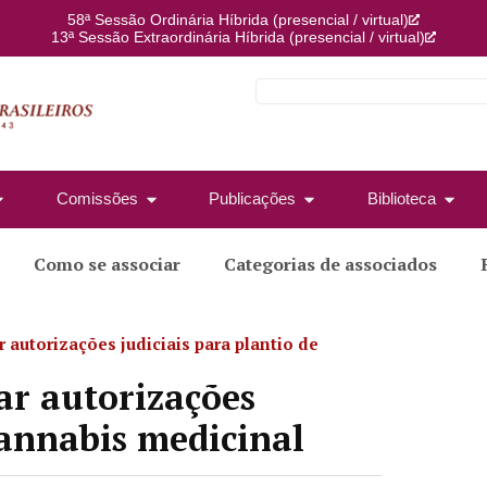
58ª Sessão Ordinária Híbrida (presencial / virtual)
13ª Sessão Extraordinária Híbrida (presencial / virtual)
Comissões
Publicações
Biblioteca
Como se associar
Categorias de associados
 autorizações judiciais para plantio de
ar autorizações
cannabis medicinal