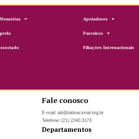
 Memórias
Apoiadores
prelo
Parceiros
associado
Filiações Internacionais
Fale conosco
E-mail: iab@iabnacional.org.br
Telefone: (21) 2240.3173
Departamentos