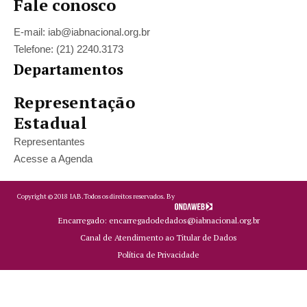
Fale conosco
E-mail: iab@iabnacional.org.br
Telefone: (21) 2240.3173
Departamentos
Representação
Estadual
Representantes
Acesse a Agenda
Copyright ©
2018
IAB.
Todos os direitos reservados. By
Encarregado: encarregadodedados@iabnacional.org.br
Canal de Atendimento ao Titular de Dados
Política de Privacidade